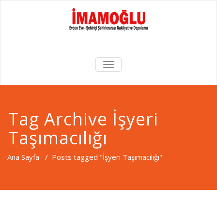
Skip
to
content
İstanbul Evden Eve Nakliyat
İmamoğlu
TOGGLE
Şirketi
NAVIGATION
Nakliyat
Tag Archive İşyeri
Taşımacılığı
Ana Sayfa
/
Posts tagged "İşyeri Taşımacılığı"