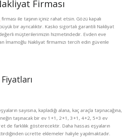
akliyat Firması
t
firması ile taşının içiniz rahat etsin. Gözü kapalı
üyük bir ayrıcalıktır. Kasko sigortalı garantili Nakliyat
değerli müşterilerimizin hizmetindedir. Evden eve
alan İmamoğlu Nakliyat firmamızı tercih edin güvenle
Fiyatları
şyaların sayısına, kapladığı alana, kaç araçla taşınacağına,
 Örneğin taşınacak bir ev 1+1, 2+1, 3+1, 4+2, 5+3 ev
cret de farklılık gösterecektir. Daha hassas eşyaların
tirdiğinden ücrette eklemeler haliyle yapılmaktadır.