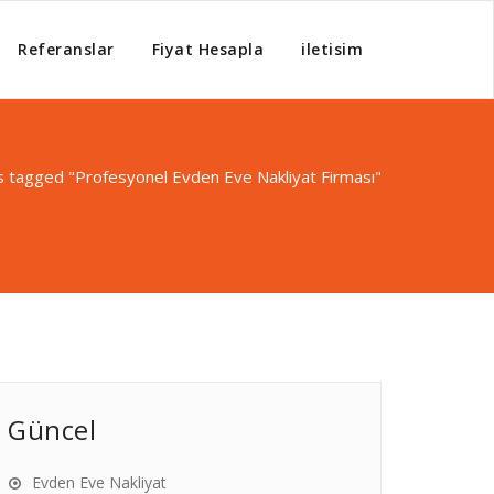
Referanslar
Fiyat Hesapla
iletisim
 tagged "Profesyonel Evden Eve Nakliyat Firması"
Güncel
Evden Eve Nakliyat