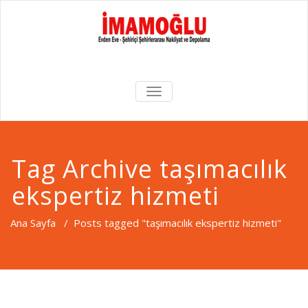
Skip
to
content
İstanbul Evden Eve Nakliyat
İmamoğlu
TOGGLE
Şirketi
NAVIGATION
Nakliyat
Tag Archive taşımacılık
ekspertiz hizmeti
Ana Sayfa
/
Posts tagged "taşımacılık ekspertiz hizmeti"